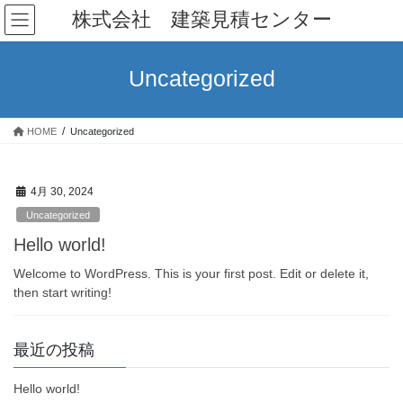
コ
ナ
株式会社 建築見積センター
ン
ビ
テ
ゲ
ン
ー
Uncategorized
ツ
シ
へ
ョ
ス
ン
HOME
Uncategorized
キ
に
ッ
移
プ
動
4月 30, 2024
Uncategorized
Hello world!
Welcome to WordPress. This is your first post. Edit or delete it,
then start writing!
最近の投稿
Hello world!